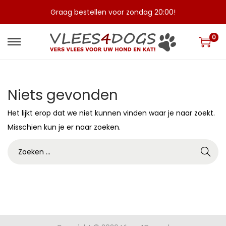
Graag bestellen voor zondag 20:00!
0
G
G
a
a
n
n
Niets gevonden
a
a
a
a
Het lijkt erop dat we niet kunnen vinden waar je naar zoekt.
r
r
Misschien kun je er naar zoeken.
n
d
Z
a
e
o
v
i
e
i
n
k
g
h
e
a
o
n
t
u