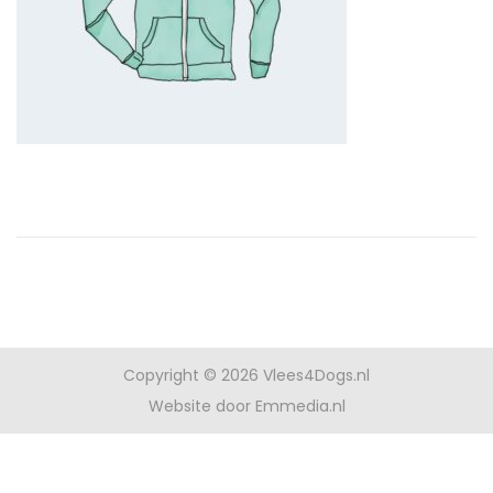
t
i
d
o
e
p
Copyright © 2026
Vlees4Dogs.nl
Website door Emmedia.nl