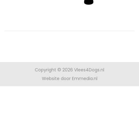
t
i
d
o
e
p
Copyright © 2026
Vlees4Dogs.nl
Website door Emmedia.nl