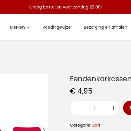
Graag bestellen voor zondag 20:00!
Merken
Voedingswijzer
Bezorging en afhalen
Eendenkarkasse
€
4,95
E
e
Categorie:
Barf
n