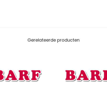
a
l
Gerelateerde producten