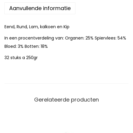
a
Aanvullende informatie
t
-
Eend, Rund, Lam, kalkoen en Kip
t
o
In een procentverdeling van: Organen: 25% Spiervlees: 54%
t
Bloed: 3% Botten: 18%
a
32 stuks a 250gr
a
l
v
o
e
Gerelateerde producten
r
J
-
K