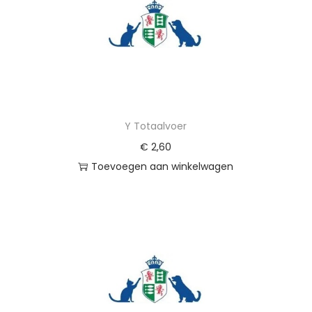
a
t
/
K
l
e
i
Y Totaalvoer
n
€
2,60
e
Toevoegen aan winkelwagen
h
o
n
d
a
a
n