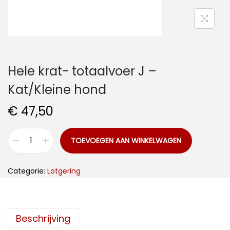
i
d
e
Hele krat- totaalvoer J –
Kat/Kleine hond
€
47,50
TOEVOEGEN AAN WINKELWAGEN
H
e
Categorie:
Lotgering
l
e
k
Beschrijving
r