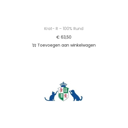
t
a
l
Krat- R – 100% Rund
€
63,50
Toevoegen aan winkelwagen