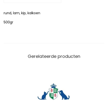
o
rund, lam, kip, kalkoen
e
r
500gr
a
a
n
t
a
Gerelateerde producten
l