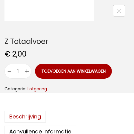
i
d
e
Z Totaalvoer
€
2,00
TOEVOEGEN AAN WINKELWAGEN
Z
T
Categorie:
Lotgering
o
t
a
Beschrijving
a
l
Aanvullende informatie
v