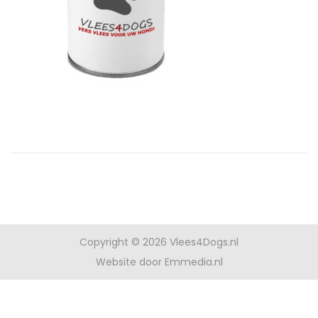
t
i
d
o
e
p
Copyright © 2026
Vlees4Dogs.nl
Website door Emmedia.nl