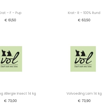
Krat – F – Pup
Krat- R – 100% Rund
€
61,50
€
63,50
egen aan winkelwagen
Toevoegen aan winkelwa
g Allergie Insect 14 kg
Volvoeding Lam 14 kg
€
73,00
€
73,90