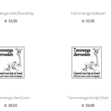
nga Geit/Rund/Kip
Tammenga Kalkoen
€
33,95
€
33,95
egen aan winkelwagen
Toevoegen aan winkelwa
menga Hert/Lam
Tammenga Konijn/Geit
€
38,50
€
39,85