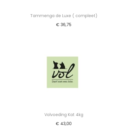
Tammenga de Luxe ( compleet)
€
36,75
gen
Toevoegen aan winkelwagen
Volvoeding Kat 4kg
€
43,00