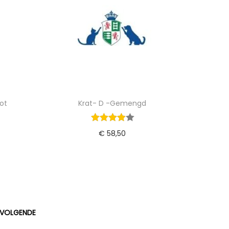
ot
Krat- D -Gemengd
€
58,50
gen
Toevoegen aan winkelwagen
VOLGENDE