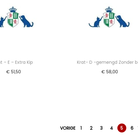
t – E – Extra Kip
Krat- D -gemengd Zonder b
€
51,50
€
58,00
egen aan winkelwagen
Toevoegen aan winkelwa
VORIGE
1
2
3
4
5
6