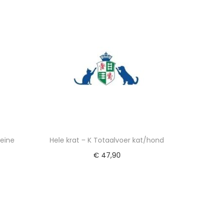
gen
Toevoegen aan winkelwagen
leine
Hele krat – K Totaalvoer kat/hond
€
47,90
Toevoegen aan winkelwagen
gen