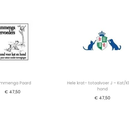
egen aan winkelwagen
Toevoegen aan winkelwa
mmenga Paard
Hele krat- totaalvoer J – Kat/K
hond
€
47,50
€
47,50
egen aan winkelwagen
Toevoegen aan winkelwa